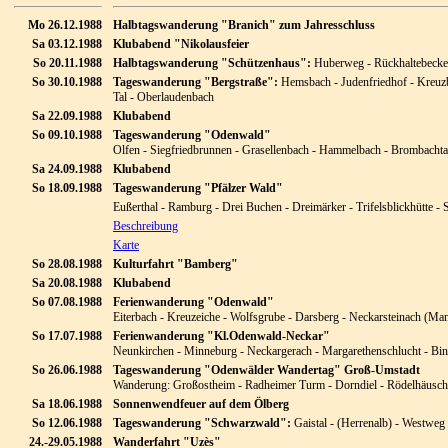
Mo 26.12.1988
Halbtagswanderung "Branich" zum Jahresschluss
Sa 03.12.1988
Klubabend "Nikolausfeier
So 20.11.1988
Halbtagswanderung "Schützenhaus":
Huberweg - Rückhaltebecke
So 30.10.1988
Tageswanderung "Bergstraße":
Hemsbach - Judenfriedhof - Kreuz
Tal - Oberlaudenbach
Sa 22.09.1988
Klubabend
So 09.10.1988
Tageswanderung "Odenwald"
Olfen - Siegfriedbrunnen - Grasellenbach - Hammelbach - Brombachtal
Sa 24.09.1988
Klubabend
So 18.09.1988
Tageswanderung "Pfälzer Wald"
Eußerthal - Ramburg - Drei Buchen - Dreimärker - Trifelsblickhütte - 
Beschreibung
Karte
So 28.08.1988
Kulturfahrt "Bamberg"
Sa 20.08.1988
Klubabend
So 07.08.1988
Ferienwanderung "Odenwald"
Eiterbach - Kreuzeiche - Wolfsgrube - Darsberg - Neckarsteinach (Ma
So 17.07.1988
Ferienwanderung "Kl.Odenwald-Neckar"
Neunkirchen - Minneburg - Neckargerach - Margarethenschlucht - Bi
So 26.06.1988
Tageswanderung "Odenwälder Wandertag" Groß-Umstadt
Wanderung: Großostheim - Radheimer Turm - Dorndiel - Rödelhäusc
Sa 18.06.1988
Sonnenwendfeuer auf dem Ölberg
So 12.06.1988
Tageswanderung "Schwarzwald":
Gaistal - (Herrenalb) - Westweg
24.-29.05.1988
Wanderfahrt "Uzès"