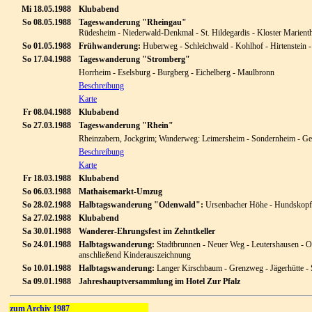
Mi 18.05.1988
Klubabend
So 08.05.1988
Tageswanderung "Rheingau"
Rüdesheim - Niederwald-Denkmal - St. Hildegardis - Kloster Marienth
So 01.05.1988
Frühwanderung:
Huberweg - Schleichwald - Kohlhof - Hirtenstein -
So 17.04.1988
Tageswanderung "Stromberg"
Horrheim - Eselsburg - Burgberg - Eichelberg - Maulbronn
Beschreibung
Karte
Fr 08.04.1988
Klubabend
So 27.03.1988
Tageswanderung "Rhein"
Rheinzabern, Jockgrim; Wanderweg: Leimersheim - Sondernheim - G
Beschreibung
Karte
Fr 18.03.1988
Klubabend
So 06.03.1988
Mathaisemarkt-Umzug
So 28.02.1988
Halbtagswanderung "Odenwald":
Ursenbacher Höhe - Hundskopf
Sa 27.02.1988
Klubabend
Sa 30.01.1988
Wanderer-Ehrungsfest im Zehntkeller
So 24.01.1988
Halbtagswanderung:
Stadtbrunnen - Neuer Weg - Leutershausen - O
anschließend Kinderauszeichnung
So 10.01.1988
Halbtagswanderung:
Langer Kirschbaum - Grenzweg - Jägerhütte -
Sa 09.01.1988
Jahreshauptversammlung im Hotel Zur Pfalz
zum Archiv 1987